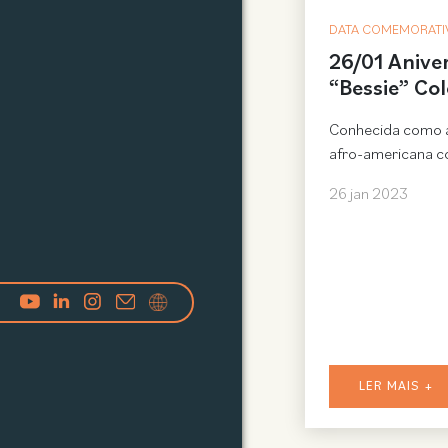
DATA COMEMORATI
26/01 Anive
“Bessie” Co
Conhecida como a
afro-americana co
26 jan 2023
LER MAIS +