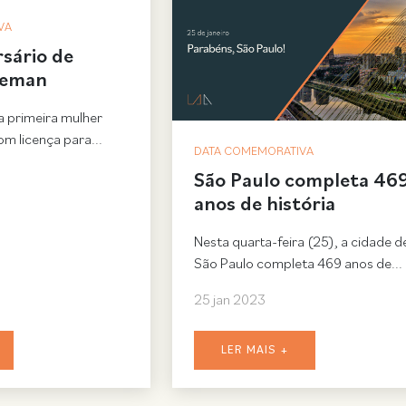
VA
rsário de
leman
 primeira mulher
m licença para...
DATA COMEMORATIVA
São Paulo completa 46
anos de história
Nesta quarta-feira (25), a cidade d
São Paulo completa 469 anos de...
25 jan 2023
LER MAIS +