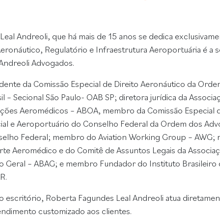
eal Andreoli, que há mais de 15 anos se dedica exclusivame
Aeronáutico, Regulatório e Infraestrutura Aeroportuária é a s
Andreoli Advogados.
dente da Comissão Especial de Direito Aeronáutico da Ord
l – Secional São Paulo- OAB SP; diretora jurídica da Associa
rações Aeromédicos – ABOA, membro da Comissão Especial d
cial e Aeroportuário do Conselho Federal da Ordem dos Ad
nselho Federal; membro do Aviation Working Group – AWG
rte Aeromédico e do Comitê de Assuntos Legais da Associa
ão Geral – ABAG; e membro Fundador do Instituto Brasileiro 
R.
o escritório, Roberta Fagundes Leal Andreoli atua diretame
ndimento customizado aos clientes.