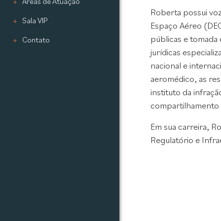
Áreas de Atuação
Roberta possui voz
Sala VIP
Espaço Aéreo (DECE
públicas e tomada d
Contato
jurídicas especiali
nacional e internac
aeromédico, as res
instituto da infra
compartilhamento 
Em sua carreira, Ro
Regulatório e Infr