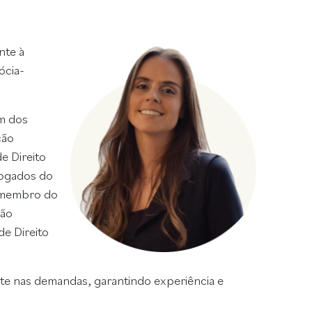
nte à
ócia-
em dos
ção
e Direito
vogados do
; membro do
ção
de Direito
nte nas demandas, garantindo experiência e