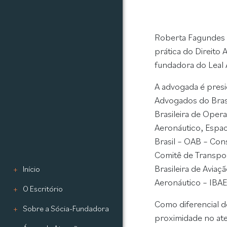
Roberta Fagundes L
prática do Direito 
fundadora do Leal 
A advogada é presi
Advogados do Brasi
Brasileira de Ope
Aeronáutico, Espa
Brasil – OAB – Co
Comitê de Transpo
Brasileira de Aviaç
Início
Aeronáutico – IBAE
O Escritório
Como diferencial d
Sobre a Sócia-Fundadora
proximidade no ate