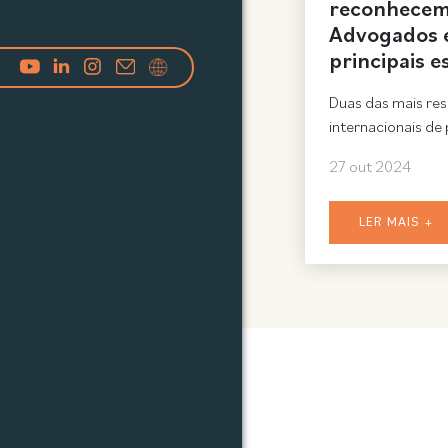
reconhecem 
Advogados 
principais e
Duas das mais res
internacionais de 
27 out 2024
LER MAIS +